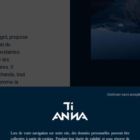
got, propose
al du
existantes
e les
es. Il
chande, tout
comme la
ps