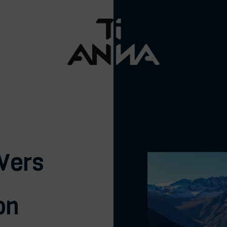
Vers
on