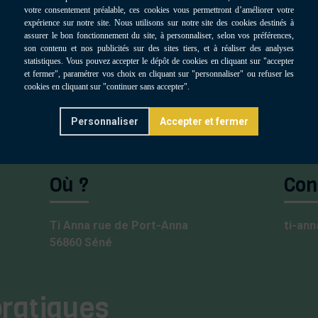
Personnaliser
Où ?
Con
Ti Anna rue de Port-Anna
ti-an
56860 Séné
pratiques