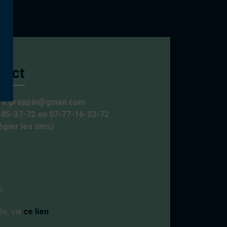
tact
ers.grappin@gmail.com
-85-37-72 ou 07-77-16-23-72
légier les sms)
s.
ée, via
ce lien
.