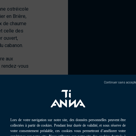
ane ostréicole
er en Brière,
ux de chaume
t celle
des
r ouvert,
du cabanon.
ire aux
s, rendez-vous