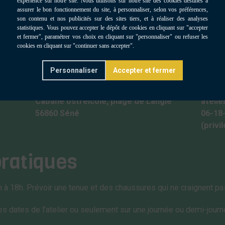
Où ?
Con
Personnaliser
Cabane ostréicole, plage de Langle
ateli
56860 Séné
06-18
0
(privi
pratiques
h à 18h. Prévoir une tenue et des chaussures qui ne craignent pa
es dates de l’atelier ou seulement sur une journée ou demi-journ